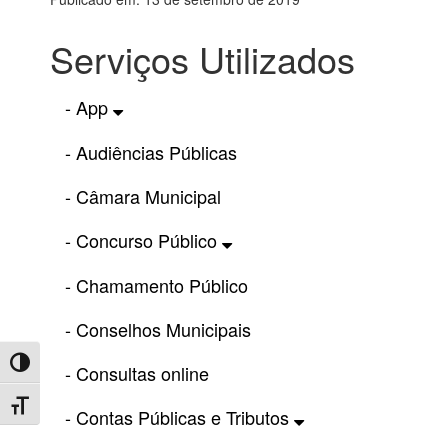
Serviços Utilizados
- App
- Audiências Públicas
- Câmara Municipal
- Concurso Público
- Chamamento Público
- Conselhos Municipais
Toggle High Contrast
- Consultas online
Toggle Font size
- Contas Públicas e Tributos