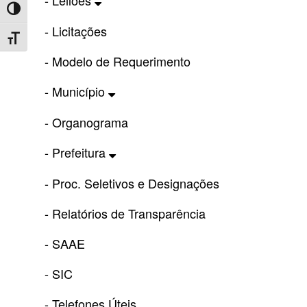
- Leilões
Toggle High Contrast
- Licitações
Toggle Font size
- Modelo de Requerimento
- Município
- Organograma
- Prefeitura
- Proc. Seletivos e Designações
- Relatórios de Transparência
- SAAE
- SIC
- Telefones Úteis