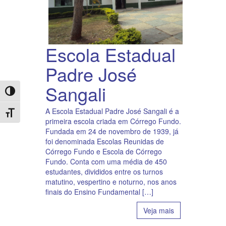
Escola Estadual
Padre José
Sangali
Toggle High Contrast
A Escola Estadual Padre José Sangali é a
Toggle Font size
primeira escola criada em Córrego Fundo.
Fundada em 24 de novembro de 1939, já
foi denominada Escolas Reunidas de
Córrego Fundo e Escola de Córrego
Fundo. Conta com uma média de 450
estudantes, divididos entre os turnos
matutino, vespertino e noturno, nos anos
finais do Ensino Fundamental […]
Veja mais