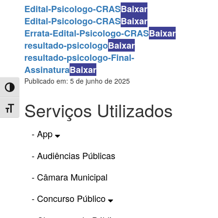
Edital-Psicologo-CRAS
Baixar
Edital-Psicologo-CRAS
Baixar
Errata-Edital-Psicologo-CRAS
Baixar
resultado-psicologo
Baixar
resultado-psicologo-Final-
Assinatura
Baixar
Publicado em: 5 de junho de 2025
Toggle High Contrast
Serviços Utilizados
Toggle Font size
- App
- Audiências Públicas
- Câmara Municipal
- Concurso Público