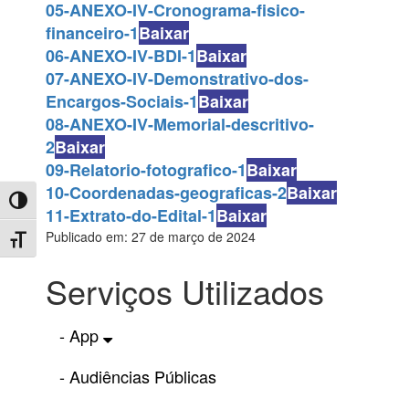
05-ANEXO-IV-Cronograma-fisico-
financeiro-1
Baixar
06-ANEXO-IV-BDI-1
Baixar
07-ANEXO-IV-Demonstrativo-dos-
Encargos-Sociais-1
Baixar
08-ANEXO-IV-Memorial-descritivo-
2
Baixar
09-Relatorio-fotografico-1
Baixar
10-Coordenadas-geograficas-2
Baixar
Toggle High Contrast
11-Extrato-do-Edital-1
Baixar
Publicado em: 27 de março de 2024
Toggle Font size
Serviços Utilizados
- App
- Audiências Públicas