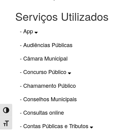
Serviços Utilizados
- App
- Audiências Públicas
- Câmara Municipal
- Concurso Público
- Chamamento Público
- Conselhos Municipais
Toggle High Contrast
- Consultas online
Toggle Font size
- Contas Públicas e Tributos