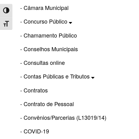
- Câmara Municipal
Toggle High Contrast
- Concurso Público
Toggle Font size
- Chamamento Público
- Conselhos Municipais
- Consultas online
- Contas Públicas e Tributos
- Contratos
- Contrato de Pessoal
- Convênios/Parcerias (L13019/14)
- COVID-19