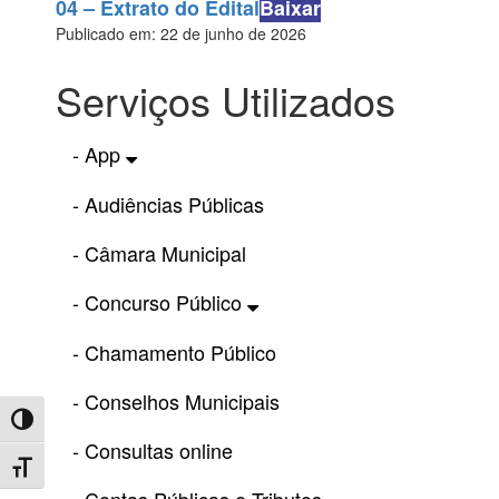
04 – Extrato do Edital
Baixar
Publicado em: 22 de junho de 2026
Serviços Utilizados
- App
- Audiências Públicas
- Câmara Municipal
- Concurso Público
- Chamamento Público
- Conselhos Municipais
Toggle High Contrast
- Consultas online
Toggle Font size