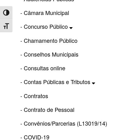
- Câmara Municipal
Toggle High Contrast
- Concurso Público
Toggle Font size
- Chamamento Público
- Conselhos Municipais
- Consultas online
- Contas Públicas e Tributos
- Contratos
- Contrato de Pessoal
- Convênios/Parcerias (L13019/14)
- COVID-19