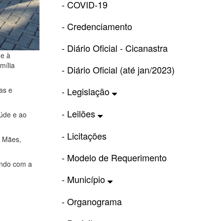
- COVID-19
- Credenciamento
- Diário Oficial - Cicanastra
 e à
mília
- Diário Oficial (até jan/2023)
- Legislação
as e
- Leilões
aúde e ao
- Licitações
s Mães,
- Modelo de Requerimento
undo com a
- Município
- Organograma