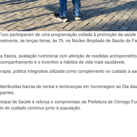
 Foco participaram de uma programação voltada à promoção da saúde
almente, às terças-feiras, às 7h, no Núcleo Ampliado de Saúde da Fa
os físicos, avaliação nutricional com aferição de medidas antropométric
acompanhamento e o incentivo a hábitos de vida mais saudáveis.
apia, prática integrativa utilizada como complemento no cuidado à s
distribuídas barras de cereal e lembranças em homenagem ao Dia da
ipantes.
Municipal de Saúde e reforça o compromisso da Prefeitura de Córrego F
o do cuidado contínuo junto à população.