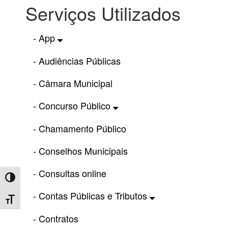
Serviços Utilizados
- App
- Audiências Públicas
- Câmara Municipal
- Concurso Público
- Chamamento Público
- Conselhos Municipais
- Consultas online
Toggle High Contrast
- Contas Públicas e Tributos
Toggle Font size
- Contratos