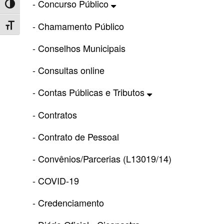
- Concurso Público
Toggle High Contrast
- Chamamento Público
Toggle Font size
- Conselhos Municipais
- Consultas online
- Contas Públicas e Tributos
- Contratos
- Contrato de Pessoal
- Convênios/Parcerias (L13019/14)
- COVID-19
- Credenciamento