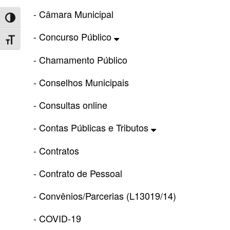
- Câmara Municipal
Toggle High Contrast
- Concurso Público
Toggle Font size
- Chamamento Público
- Conselhos Municipais
- Consultas online
- Contas Públicas e Tributos
- Contratos
- Contrato de Pessoal
- Convênios/Parcerias (L13019/14)
- COVID-19