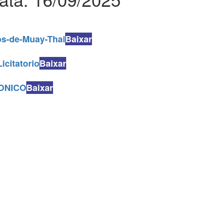
os-de-Muay-Thai
Baixar
icitatorio
Baixar
ONICO
Baixar