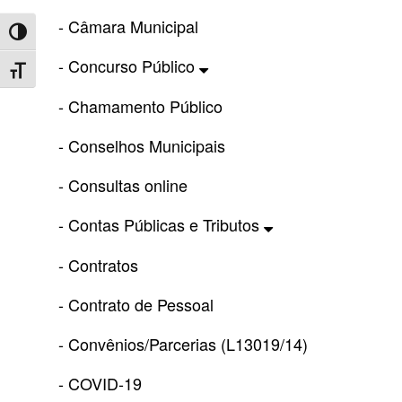
- Câmara Municipal
Toggle High Contrast
- Concurso Público
Toggle Font size
- Chamamento Público
- Conselhos Municipais
- Consultas online
- Contas Públicas e Tributos
- Contratos
- Contrato de Pessoal
- Convênios/Parcerias (L13019/14)
- COVID-19