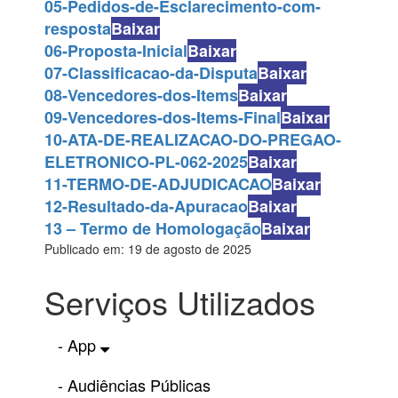
05-Pedidos-de-Esclarecimento-com-
resposta
Baixar
06-Proposta-Inicial
Baixar
07-Classificacao-da-Disputa
Baixar
08-Vencedores-dos-Items
Baixar
09-Vencedores-dos-Items-Final
Baixar
10-ATA-DE-REALIZACAO-DO-PREGAO-
ELETRONICO-PL-062-2025
Baixar
11-TERMO-DE-ADJUDICACAO
Baixar
12-Resultado-da-Apuracao
Baixar
13 – Termo de Homologação
Baixar
Publicado em: 19 de agosto de 2025
Serviços Utilizados
- App
- Audiências Públicas