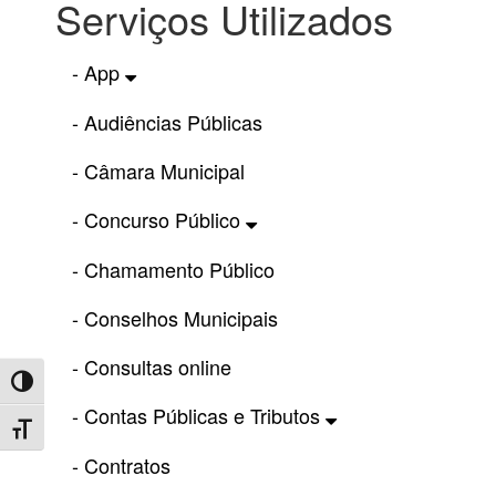
Serviços Utilizados
- App
- Audiências Públicas
- Câmara Municipal
- Concurso Público
- Chamamento Público
- Conselhos Municipais
- Consultas online
Toggle High Contrast
- Contas Públicas e Tributos
Toggle Font size
- Contratos