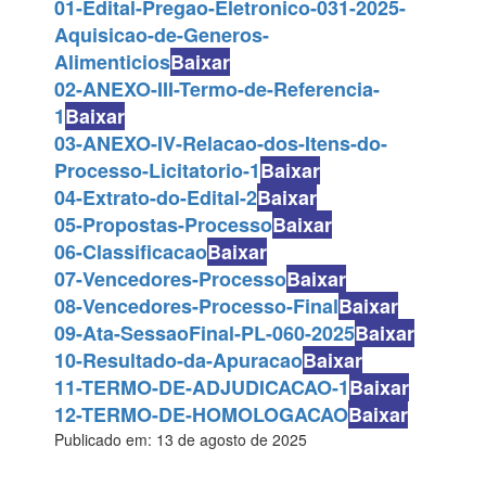
01-Edital-Pregao-Eletronico-031-2025-
Aquisicao-de-Generos-
Alimenticios
Baixar
02-ANEXO-III-Termo-de-Referencia-
1
Baixar
03-ANEXO-IV-Relacao-dos-Itens-do-
Processo-Licitatorio-1
Baixar
04-Extrato-do-Edital-2
Baixar
05-Propostas-Processo
Baixar
06-Classificacao
Baixar
07-Vencedores-Processo
Baixar
08-Vencedores-Processo-Final
Baixar
09-Ata-SessaoFinal-PL-060-2025
Baixar
10-Resultado-da-Apuracao
Baixar
11-TERMO-DE-ADJUDICACAO-1
Baixar
12-TERMO-DE-HOMOLOGACAO
Baixar
Publicado em: 13 de agosto de 2025