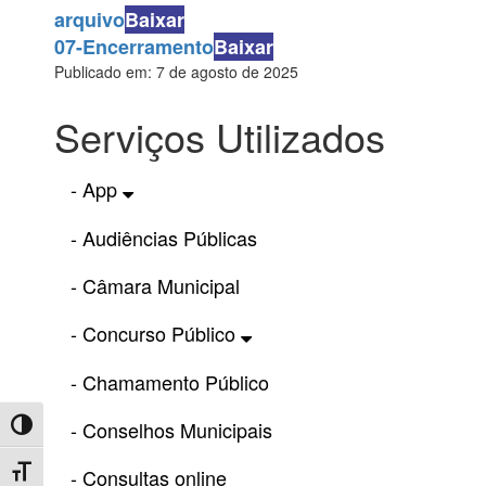
arquivo
Baixar
07-Encerramento
Baixar
Publicado em: 7 de agosto de 2025
Serviços Utilizados
- App
- Audiências Públicas
- Câmara Municipal
- Concurso Público
- Chamamento Público
- Conselhos Municipais
Toggle High Contrast
Toggle Font size
- Consultas online