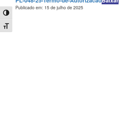
PL-048-25-Termo-de-Autorizacao
Baixar
Publicado em: 15 de julho de 2025
Toggle High Contrast
Toggle Font size