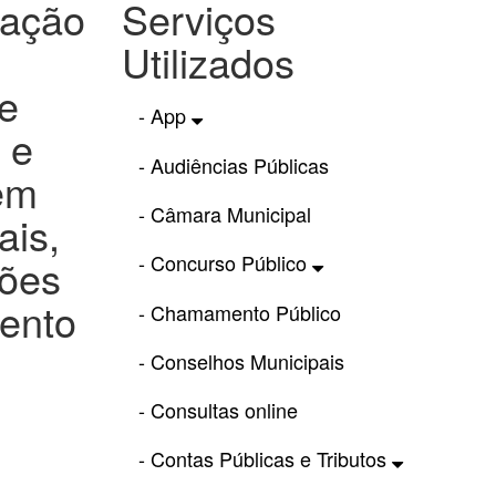
tação
Serviços
Utilizados
 e
- App
 e
- Audiências Públicas
 em
- Câmara Municipal
ais,
- Concurso Público
ções
mento
- Chamamento Público
- Conselhos Municipais
- Consultas online
- Contas Públicas e Tributos