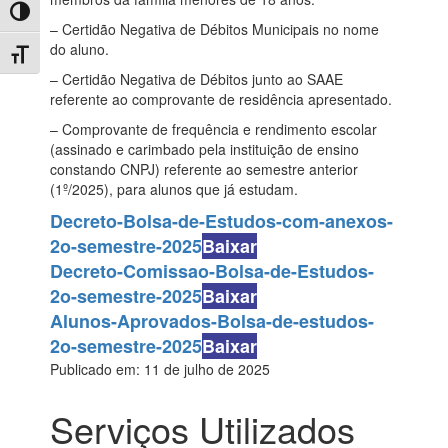
Toggle High Contrast
– Certidão Negativa de Débitos Municipais no nome
do aluno.
Toggle Font size
– Certidão Negativa de Débitos junto ao SAAE
referente ao comprovante de residência apresentado.
– Comprovante de frequência e rendimento escolar
(assinado e carimbado pela instituição de ensino
constando CNPJ) referente ao semestre anterior
(1º/2025), para alunos que já estudam.
Decreto-Bolsa-de-Estudos-com-anexos-
2o-semestre-2025
Baixar
Decreto-Comissao-Bolsa-de-Estudos-
2o-semestre-2025
Baixar
Alunos-Aprovados-Bolsa-de-estudos-
2o-semestre-2025
Baixar
Publicado em: 11 de julho de 2025
Serviços Utilizados