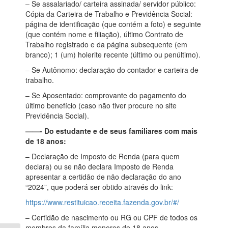
– Se assalariado/ carteira assinada/ servidor público:
Cópia da Carteira de Trabalho e Previdência Social:
página de identificação (que contém a foto) e seguinte
(que contém nome e filiação), último Contrato de
Trabalho registrado e da página subsequente (em
branco); 1 (um) holerite recente (último ou penúltimo).
– Se Autônomo: declaração do contador e carteira de
trabalho.
– Se Aposentado: comprovante do pagamento do
último benefício (caso não tiver procure no site
Previdência Social).
——- Do estudante e de seus familiares com mais
de 18 anos:
– Declaração de Imposto de Renda (para quem
declara) ou se não declara Imposto de Renda
apresentar a certidão de não declaração do ano
“2024”, que poderá ser obtido através do link:
https://www.restituicao.receita.fazenda.gov.br/#/
– Certidão de nascimento ou RG ou CPF de todos os
membros da família menores de 18 anos.