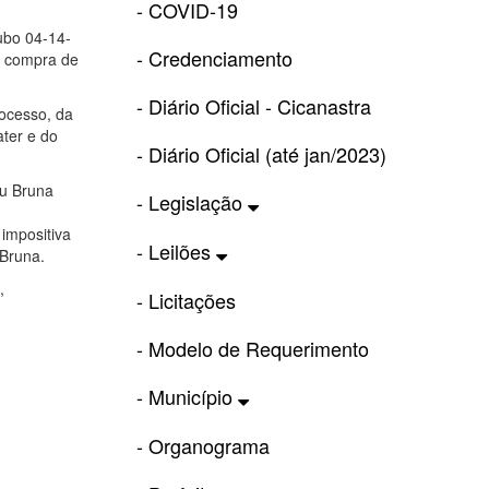
- COVID-19
ubo 04-14-
- Credenciamento
 à compra de
- Diário Oficial - Cicanastra
ocesso, da
ater e do
- Diário Oficial (até jan/2023)
ou Bruna
- Legislação
impositiva
- Leilões
 Bruna.
,
- Licitações
- Modelo de Requerimento
- Município
- Organograma