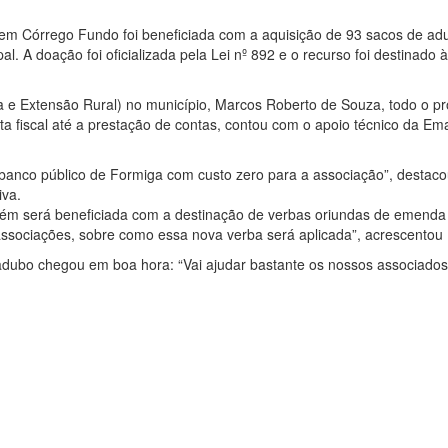
 em Córrego Fundo foi beneficiada com a aquisição de 93 sacos de ad
l. A doação foi oficializada pela Lei nº 892 e o recurso foi destinado
 e Extensão Rural) no município, Marcos Roberto de Souza, todo o pr
a fiscal até a prestação de contas, contou com o apoio técnico da Em
banco público de Formiga com custo zero para a associação”, destac
iva.
ém será beneficiada com a destinação de verbas oriundas de emenda 
associações, sobre como essa nova verba será aplicada”, acrescentou
 adubo chegou em boa hora: “Vai ajudar bastante os nossos associados