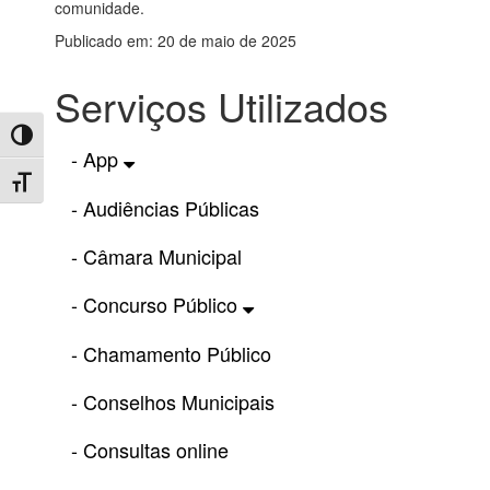
comunidade.
Publicado em: 20 de maio de 2025
Serviços Utilizados
Toggle High Contrast
- App
Toggle Font size
- Audiências Públicas
- Câmara Municipal
- Concurso Público
- Chamamento Público
- Conselhos Municipais
- Consultas online