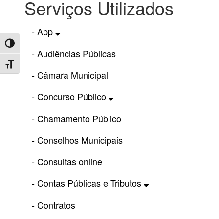
Serviços Utilizados
- App
Toggle High Contrast
- Audiências Públicas
Toggle Font size
- Câmara Municipal
- Concurso Público
- Chamamento Público
- Conselhos Municipais
- Consultas online
- Contas Públicas e Tributos
- Contratos