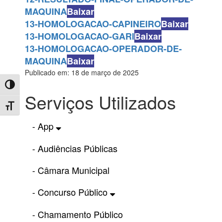
MAQUINA
Baixar
13-HOMOLOGACAO-CAPINEIRO
Baixar
13-HOMOLOGACAO-GARI
Baixar
13-HOMOLOGACAO-OPERADOR-DE-
MAQUINA
Baixar
Publicado em: 18 de março de 2025
Toggle High Contrast
Serviços Utilizados
Toggle Font size
- App
- Audiências Públicas
- Câmara Municipal
- Concurso Público
- Chamamento Público