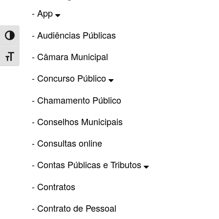
- App
- Audiências Públicas
Toggle High Contrast
- Câmara Municipal
Toggle Font size
- Concurso Público
- Chamamento Público
- Conselhos Municipais
- Consultas online
- Contas Públicas e Tributos
- Contratos
- Contrato de Pessoal