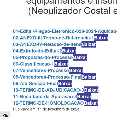
(Nebulizador Costal e
01-Edital-Pregao-Eletronico-039-2024-Aquicao
02-ANEXO-III-Termo-de-Referencia-1
Baixar
03-ANEXO-IV-Relacao-de-Itens
Baixar
04-Extrato-do-Edital-2
Baixar
05-Propostas-do-Processo
Baixar
06-Classificacao-1
Baixar
07-Vencedores-Processo
Baixar
08-Vencedores-Processo-Final
Baixar
09-Ata-Sessao-Final
Baixar
10-TERMO-DE-ADJUDICACAO-3
Baixar
11-Resultado-da-Apuracao-3
Baixar
12-TERMO-DE-HOMOLOGACAO
Baixar
Publicado em: 14 de novembro de 2024