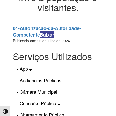
visitantes.
01-Autorizacao-da-Autoridade-
Competente
Baixar
Publicado em: 26 de julho de 2024
Serviços Utilizados
- App
- Audiências Públicas
- Câmara Municipal
- Concurso Público
Toggle High Contrast
- Chamamento Público