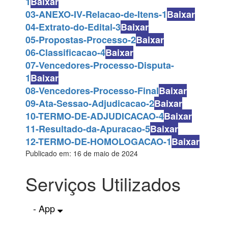
1
Baixar
03-ANEXO-IV-Relacao-de-Itens-1
Baixar
04-Extrato-do-Edital-3
Baixar
05-Propostas-Processo-2
Baixar
06-Classificacao-4
Baixar
07-Vencedores-Processo-Disputa-
1
Baixar
08-Vencedores-Processo-Final
Baixar
09-Ata-Sessao-Adjudicacao-2
Baixar
10-TERMO-DE-ADJUDICACAO-4
Baixar
11-Resultado-da-Apuracao-5
Baixar
12-TERMO-DE-HOMOLOGACAO-1
Baixar
Publicado em: 16 de maio de 2024
Serviços Utilizados
- App