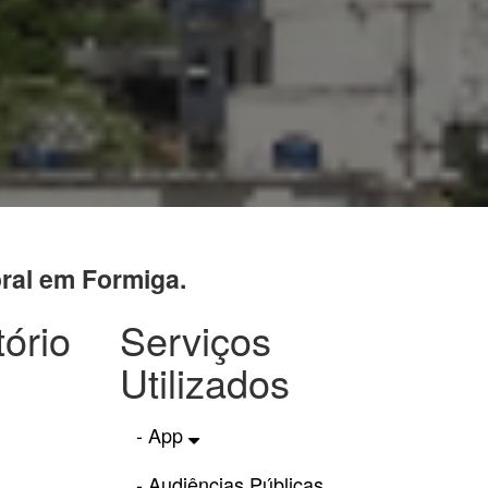
oral em Formiga.
tório
Serviços
Utilizados
- App
- Audiências Públicas