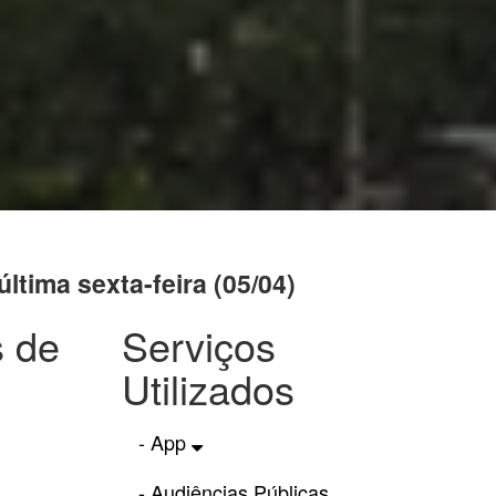
ltima sexta-feira (05/04)
s de
Serviços
Utilizados
- App
- Audiências Públicas