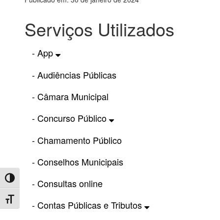
Serviços Utilizados
- App
- Audiências Públicas
- Câmara Municipal
- Concurso Público
- Chamamento Público
- Conselhos Municipais
Toggle High Contrast
- Consultas online
Toggle Font size
- Contas Públicas e Tributos