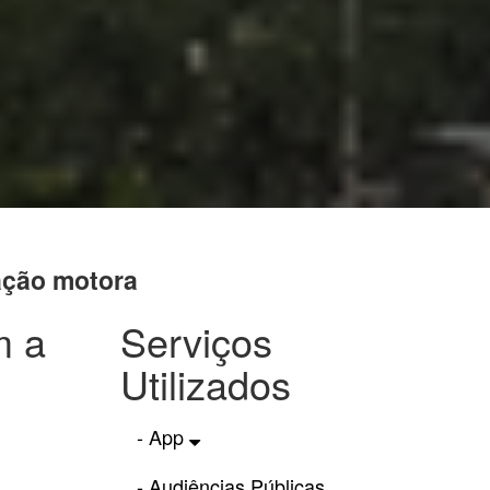
ação motora
m a
Serviços
Utilizados
- App
- Audiências Públicas