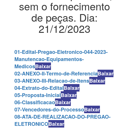
sem o fornecimento
de peças. Dia:
21/12/2023
01-Edital-Pregao-Eletronico-044-2023-
Manutencao-Equipamentos-
Medicos
Baixar
02-ANEXO-II-Termo-de-Referencia
Baixar
03-ANEXO-III-Relacao-de-Itens
Baixar
04-Extrato-do-Edital
Baixar
05-Proposta-Inicial
Baixar
06-Classificacao
Baixar
07-Vencedores-do-Processo
Baixar
08-ATA-DE-REALIZACAO-DO-PREGAO-
ELETRONICO
Baixar