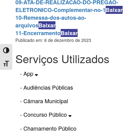
09-ATA-DE-REALIZACAO-DO-PREGAO-
ELETRONICO-Complementar-no-1
Baixar
10-Remessa-dos-autos-ao-
arquivos
Baixar
11-Encerramento
Baixar
Publicado em: 6 de dezembro de 2023
Toggle High Contrast
Serviços Utilizados
Toggle Font size
- App
- Audiências Públicas
- Câmara Municipal
- Concurso Público
- Chamamento Público