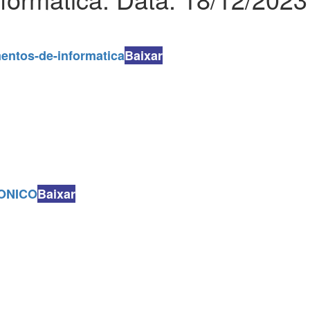
entos-de-informatica
Baixar
ONICO
Baixar