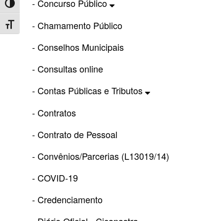
- Concurso Público
Toggle High Contrast
- Chamamento Público
Toggle Font size
- Conselhos Municipais
- Consultas online
- Contas Públicas e Tributos
- Contratos
- Contrato de Pessoal
- Convênios/Parcerias (L13019/14)
- COVID-19
- Credenciamento