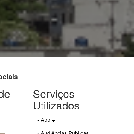
ociais
de
Serviços
Utilizados
- App
- Audiências Públicas