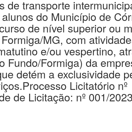
s de transporte intermunicip
 alunos do Município de Có
urso de nível superior ou 
e Formiga/MG, com atividade
atutino e/ou vespertino, at
go Fundo/Formiga) da empre
ue detém a exclusividade p
iços.Processo Licitatório nº
ade de Licitação: nº 001/2023