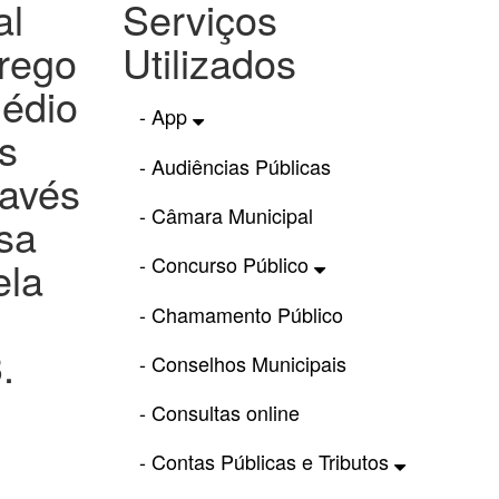
al
Serviços
rrego
Utilizados
médio
- App
s
- Audiências Públicas
ravés
- Câmara Municipal
sa
- Concurso Público
ela
- Chamamento Público
.
- Conselhos Municipais
- Consultas online
- Contas Públicas e Tributos