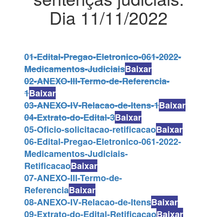
Dia 11/11/2022
0
1-Edital-Pregao-Eletronico-061-2022-
Medicamentos-Judiciais
Baixar
02-ANEXO-III-Termo-de-Referencia-
1
Baixar
03-ANEXO-IV-Relacao-de-Itens-1
Baixar
04-Extrato-do-Edital-3
Baixar
05-Oficio-solicitacao-retificacao
Baixar
06-Edital-Pregao-Eletronico-061-2022-
Medicamentos-Judiciais-
Retificacao
Baixar
07-ANEXO-III-Termo-de-
Referencia
Baixar
08-ANEXO-IV-Relacao-de-Itens
Baixar
09-Extrato-do-Edital-Retificacao
Baixar