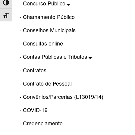
- Concurso Público
Toggle High Contrast
- Chamamento Público
Toggle Font size
- Conselhos Municipais
- Consultas online
- Contas Públicas e Tributos
- Contratos
- Contrato de Pessoal
- Convênios/Parcerias (L13019/14)
- COVID-19
- Credenciamento