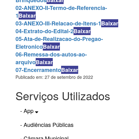
Brinquedos
Baixar
02-ANEXO-II-Termo-de-Referencia-
1
Baixar
03-ANEXO-III-Relacao-de-Itens-1
Baixar
04-Extrato-do-Edital-2
Baixar
05-Ata-de-Realizacao-do-Pregao-
Eletronico
Baixar
06-Remessa-dos-autos-ao-
arquivo
Baixar
07-Encerramento
Baixar
Publicado em: 27 de setembro de 2022
Serviços Utilizados
- App
- Audiências Públicas
- Câmara Municipal