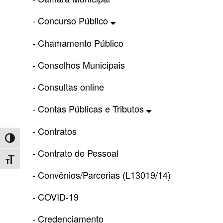
- Concurso Público
- Chamamento Público
- Conselhos Municipais
- Consultas online
- Contas Públicas e Tributos
- Contratos
Toggle High Contrast
- Contrato de Pessoal
Toggle Font size
- Convênios/Parcerias (L13019/14)
- COVID-19
- Credenciamento