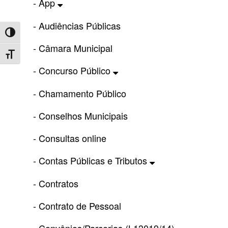
- App
- Audiências Públicas
Toggle High Contrast
- Câmara Municipal
Toggle Font size
- Concurso Público
- Chamamento Público
- Conselhos Municipais
- Consultas online
- Contas Públicas e Tributos
- Contratos
- Contrato de Pessoal