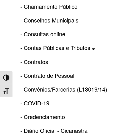
- Chamamento Público
- Conselhos Municipais
- Consultas online
- Contas Públicas e Tributos
- Contratos
- Contrato de Pessoal
Toggle High Contrast
- Convênios/Parcerias (L13019/14)
Toggle Font size
- COVID-19
- Credenciamento
- Diário Oficial - Cicanastra