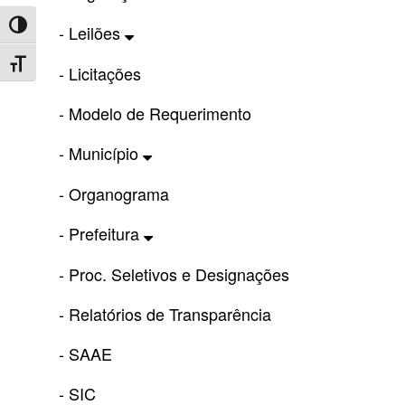
Toggle High Contrast
- Leilões
Toggle Font size
- Licitações
- Modelo de Requerimento
- Município
- Organograma
- Prefeitura
- Proc. Seletivos e Designações
- Relatórios de Transparência
- SAAE
- SIC