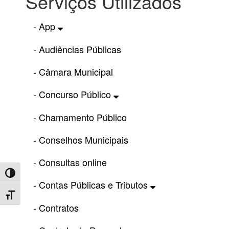
Serviços Utilizados
- App
- Audiências Públicas
- Câmara Municipal
- Concurso Público
- Chamamento Público
- Conselhos Municipais
- Consultas online
Toggle High Contrast
- Contas Públicas e Tributos
Toggle Font size
- Contratos