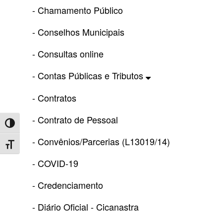
- Chamamento Público
- Conselhos Municipais
- Consultas online
- Contas Públicas e Tributos
- Contratos
- Contrato de Pessoal
Toggle High Contrast
- Convênios/Parcerias (L13019/14)
Toggle Font size
- COVID-19
- Credenciamento
- Diário Oficial - Cicanastra