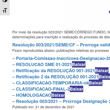
Toggle High Contrast
Toggle Font size
Por meio da resolução 003/2021 SEME/CÓRREGO FUNDO, fica pr
determinações para inscrição e realização do processo de des
Resolução 003/2021/SEME/CF – Prorroga valid
Ficam reproduzidas abaixo, publicações relativas ao processo
– Portaria-Comissao-inscricoes-Designacao-2
– RESOLUCAO SME 01-2021
Baixar
– Retificação da RESOLUÇÃO 001-2021
Baixar
– Retificação 2 da RESOLUÇÃO 001-2021
Baixa
– CLASSIFICACAO-TEMPORARIA-ok
Baixar
– CLASSIFICACAO-FINAL-2
Baixar
– HOMOLOGACAO
Baixar
– Resolução 003/2021 – Prorroga Designação 
Publicado em: 21 de dezembro de 2021