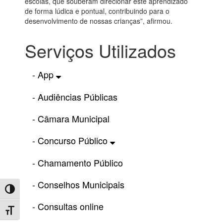
escolas, que souberam direcionar este aprendizado
de forma lúdica e pontual, contribuindo para o
desenvolvimento de nossas crianças”, afirmou.
Serviços Utilizados
- App
- Audiências Públicas
- Câmara Municipal
- Concurso Público
- Chamamento Público
- Conselhos Municipais
Toggle High Contrast
- Consultas online
Toggle Font size