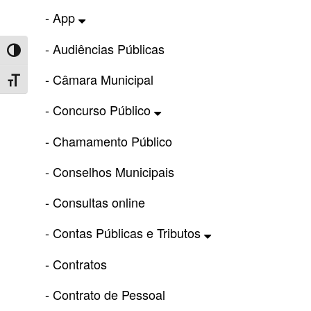
- App
- Audiências Públicas
Toggle High Contrast
- Câmara Municipal
Toggle Font size
- Concurso Público
- Chamamento Público
- Conselhos Municipais
- Consultas online
- Contas Públicas e Tributos
- Contratos
- Contrato de Pessoal