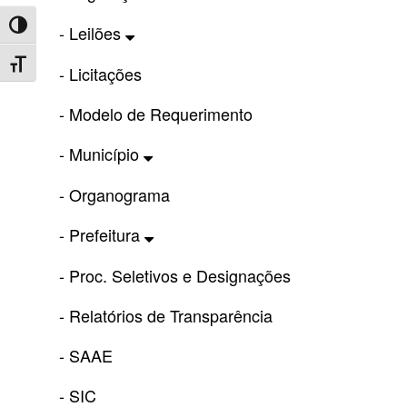
Toggle High Contrast
- Leilões
Toggle Font size
- Licitações
- Modelo de Requerimento
- Município
- Organograma
- Prefeitura
- Proc. Seletivos e Designações
- Relatórios de Transparência
- SAAE
- SIC