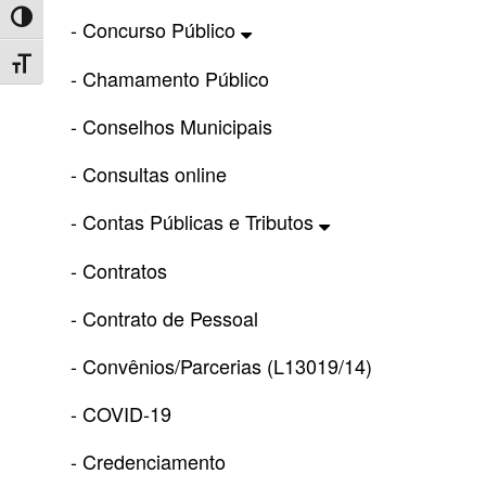
Toggle High Contrast
- Concurso Público
Toggle Font size
- Chamamento Público
- Conselhos Municipais
- Consultas online
- Contas Públicas e Tributos
- Contratos
- Contrato de Pessoal
- Convênios/Parcerias (L13019/14)
- COVID-19
- Credenciamento