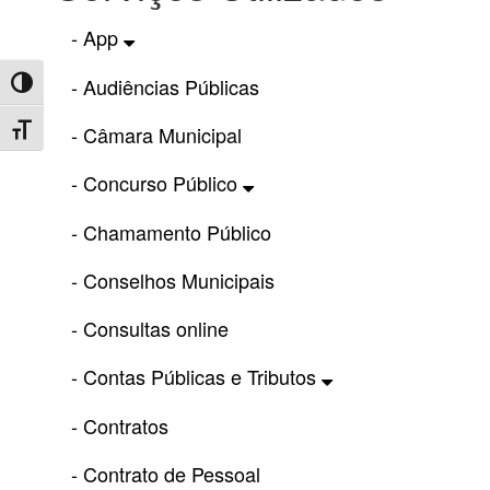
- App
- Audiências Públicas
Toggle High Contrast
- Câmara Municipal
Toggle Font size
- Concurso Público
- Chamamento Público
- Conselhos Municipais
- Consultas online
- Contas Públicas e Tributos
- Contratos
- Contrato de Pessoal