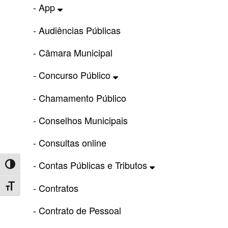
- App
- Audiências Públicas
- Câmara Municipal
- Concurso Público
- Chamamento Público
- Conselhos Municipais
- Consultas online
- Contas Públicas e Tributos
Toggle High Contrast
- Contratos
Toggle Font size
- Contrato de Pessoal